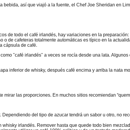
bebida, así que viajó a la fuente, el Chef Joe Sheridan en Lime
os de todo el café irlandés, hay variaciones en la preparación: 
o o de cafeteras totalmente automáticas es típico en la actuali
na cápsula de café.
como "café irlandés" a veces se rocía desde una lata. Algunos
apa inferior de whisky, después café encima y arriba la nata m
te mirar las proporciones. En muchos sitios recomiendan “quemar
 Dependiendo del tipo de azucar tendrá un sabor u otro, no r
n whisky irlandés. Remover hasta que quede todo bien mezclad