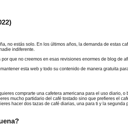
022)
, no estás solo. En los últimos años, la demanda de estas caf
 nadie indiferente.
 por que no creemos en esas revisiones enormes de blog de afi
a mantener esta web y todo su contenido de manera gratuita para 
quieres comprarte una cafetera americana para el uso diario, o
o eres mucho partidario del café tostado sino que prefieres el ca
ieres hacer dos tazas de café diarias, una para ti y la segunda
buena?