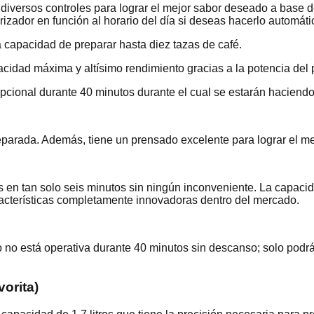
 diversos controles para lograr el mejor sabor deseado a base d
rizador en función al horario del día si deseas hacerlo automát
a capacidad de preparar hasta diez tazas de café.
apacidad máxima y altísimo rendimiento gracias a la potencia de
cional durante 40 minutos durante el cual se estarán haciendo 
reparada. Además, tiene un prensado excelente para lograr el m
azas en tan solo seis minutos sin ningún inconveniente. La cap
acterísticas completamente innovadoras dentro del mercado.
o no está operativa durante 40 minutos sin descanso; solo pod
orita)