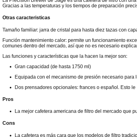
La Precision Brewer de Sage es una cafetera de filtro con una c
Gracias a las temperaturas y los tiempos de preparación precis
Otras caracteristicas
Tamaño familiar: jarra de cristal para hasta diez tazas con c
Función mantenimiento calor: permite un funcionamiento excep
comunes dentro del mercado, así que no es necesario explicarl
Las funciones y características que la hacen la mejor son:
Gran capacidad (de hasta 1750 ml)
Equipada con el mecanismo de presión necesario para lo
Dos prensadores opcionales: frances o español. Esto le
Pros
La mejor cafetera americana de filtro del mercado que p
Cons
La cafetera es más cara que los modelos de filtro tradici