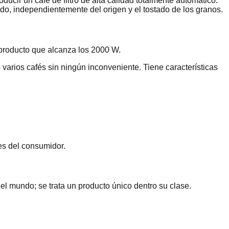
ducir un café de filtro de alta calidad totalmente automático.
ado, independientemente del origen y el tostado de los granos.
l producto que alcanza los 2000 W.
varios cafés sin ningún inconveniente. Tiene características
es del consumidor.
l mundo; se trata un producto único dentro su clase.