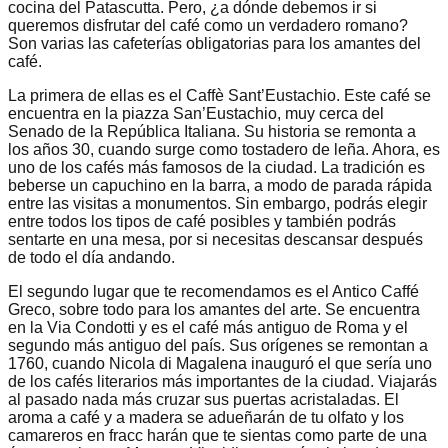
cocina del Patascutta. Pero, ¿a dónde debemos ir si
queremos disfrutar del café como un verdadero romano?
Son varias las cafeterías obligatorias para los amantes del
café.
La primera de ellas es el Caffè Sant’Eustachio. Este café se
encuentra en la piazza San’Eustachio, muy cerca del
Senado de la República Italiana. Su historia se remonta a
los años 30, cuando surge como tostadero de leña. Ahora, es
uno de los cafés más famosos de la ciudad. La tradición es
beberse un capuchino en la barra, a modo de parada rápida
entre las visitas a monumentos. Sin embargo, podrás elegir
entre todos los tipos de café posibles y también podrás
sentarte en una mesa, por si necesitas descansar después
de todo el día andando.
El segundo lugar que te recomendamos es el Antico Caffé
Greco, sobre todo para los amantes del arte. Se encuentra
en la Via Condotti y es el café más antiguo de Roma y el
segundo más antiguo del país. Sus orígenes se remontan a
1760, cuando Nicola di Magalena inauguró el que sería uno
de los cafés literarios más importantes de la ciudad. Viajarás
al pasado nada más cruzar sus puertas acristaladas. El
aroma a café y a madera se adueñarán de tu olfato y los
camareros en fracc harán que te sientas como parte de una